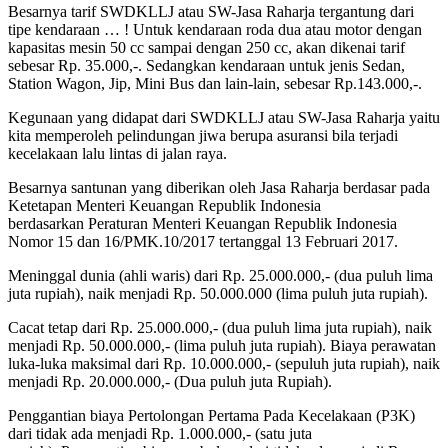
Besarnya tarif SWDKLLJ atau SW-Jasa Raharja tergantung dari
tipe kendaraan … ! Untuk kendaraan roda dua atau motor dengan
kapasitas mesin 50 cc sampai dengan 250 cc, akan dikenai tarif
sebesar Rp. 35.000,-. Sedangkan kendaraan untuk jenis Sedan,
Station Wagon, Jip, Mini Bus dan lain-lain, sebesar Rp.143.000,-.
Kegunaan yang didapat dari SWDKLLJ atau SW-Jasa Raharja yaitu
kita memperoleh pelindungan jiwa berupa asuransi bila terjadi
kecelakaan lalu lintas di jalan raya.
Besarnya santunan yang diberikan oleh Jasa Raharja berdasar pada
Ketetapan Menteri Keuangan Republik Indonesia
berdasarkan Peraturan Menteri Keuangan Republik Indonesia
Nomor 15 dan 16/PMK.10/2017 tertanggal 13 Februari 2017.
Meninggal dunia (ahli waris) dari Rp. 25.000.000,- (dua puluh lima
juta rupiah), naik menjadi Rp. 50.000.000 (lima puluh juta rupiah).
Cacat tetap dari Rp. 25.000.000,- (dua puluh lima juta rupiah), naik
menjadi Rp. 50.000.000,- (lima puluh juta rupiah). Biaya perawatan
luka-luka maksimal dari Rp. 10.000.000,- (sepuluh juta rupiah), naik
menjadi Rp. 20.000.000,- (Dua puluh juta Rupiah).
Penggantian biaya Pertolongan Pertama Pada Kecelakaan (P3K)
dari tidak ada menjadi Rp. 1.000.000,- (satu juta