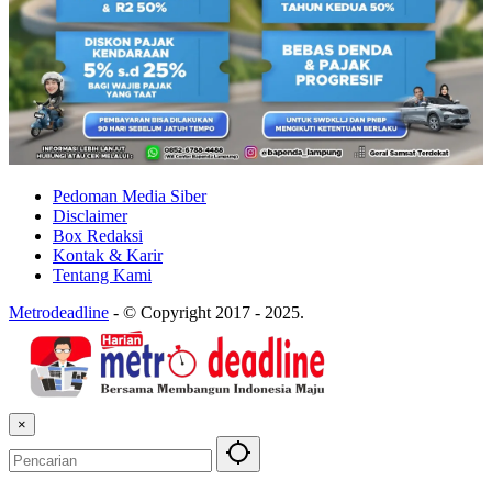
Pedoman Media Siber
Disclaimer
Box Redaksi
Kontak & Karir
Tentang Kami
Metrodeadline
-
© Copyright 2017 - 2025.
×