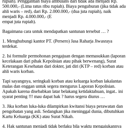
rupiah). Penggantian biaya ambulans dari tidak ada menjadi Rp.
500.000,- (Lima ratus ribu rupiah). Biaya penguburan (jika tidak ada
ahli waris – red), dari Rp. 2.000.000,- (dua juta rupiah), naik
menjadi Rp. 4.000.000,- (E
empat juta rupiah).
Bagaimana cara untuk mendapatkan santunan tersebut … ?
1. Menghubungi kantor PT. (Persero) Jasa Raharja Jiwasraya
terdekat.
2. Isi formulir permohonan pengajuan dengan memasukkan (laporan
kecelakaan dari pihak Kepolisian atau pihak berwenang), Surat
Keterangan Kesehatan dari dokter, jati diri (KTP – red) korban atau
ahli waris korban.
Tapi sayangnya, seringkali korban atau keluarga korban lakalantas
malas dan enggan untuk segera mengurus Laporan Kepolisian.
Apakah karena disebabkan latar belakang ketidaktahuan, ingat.. ini
syarat penting !!! mau dapat hak ? harus segera diurus …
3. Jika korban luka-luka dilampirkan kwitansi biaya perawatan dan
pengobatan yang asli. Sedangkan jika meninggal dunia, dibutuhkan
Kartu Keluarga (KK) atau Surat Nikah.
4. Hak santunan menjadi tidak berlaku bila waktu mengajukannya