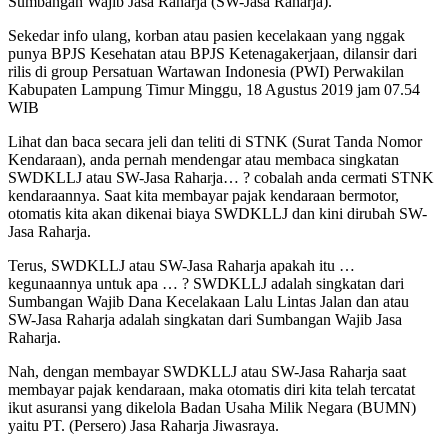
Sumbangan Wajib Jasa Raharja (SW-Jasa Raharja).
Sekedar info ulang, korban atau pasien kecelakaan yang nggak
punya BPJS Kesehatan atau BPJS Ketenagakerjaan, dilansir dari
rilis di group Persatuan Wartawan Indonesia (PWI) Perwakilan
Kabupaten Lampung Timur Minggu, 18 Agustus 2019 jam 07.54
WIB
Lihat dan baca secara jeli dan teliti di STNK (Surat Tanda Nomor
Kendaraan), anda pernah mendengar atau membaca singkatan
SWDKLLJ atau SW-Jasa Raharja… ? cobalah anda cermati STNK
kendaraannya. Saat kita membayar pajak kendaraan bermotor,
otomatis kita akan dikenai biaya SWDKLLJ dan kini dirubah SW-
Jasa Raharja.
Terus, SWDKLLJ atau SW-Jasa Raharja apakah itu …
kegunaannya untuk apa … ? SWDKLLJ adalah singkatan dari
Sumbangan Wajib Dana Kecelakaan Lalu Lintas Jalan dan atau
SW-Jasa Raharja adalah singkatan dari Sumbangan Wajib Jasa
Raharja.
Nah, dengan membayar SWDKLLJ atau SW-Jasa Raharja saat
membayar pajak kendaraan, maka otomatis diri kita telah tercatat
ikut asuransi yang dikelola Badan Usaha Milik Negara (BUMN)
yaitu PT. (Persero) Jasa Raharja Jiwasraya.