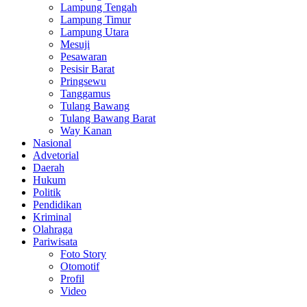
Lampung Tengah
Lampung Timur
Lampung Utara
Mesuji
Pesawaran
Pesisir Barat
Pringsewu
Tanggamus
Tulang Bawang
Tulang Bawang Barat
Way Kanan
Nasional
Advetorial
Daerah
Hukum
Politik
Pendidikan
Kriminal
Olahraga
Pariwisata
Foto Story
Otomotif
Profil
Video