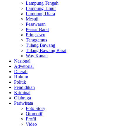
Lampung Tengah
Lampung Timur
Lampung Utara
Mesuji
Pesawaran
Pesisir Barat
Pringsewu
Tanggamus
Tulang Bawang
Tulang Bawang Barat
Way Kanan
Nasional
Advetorial
Daerah
Hukum
Politik
Pendidikan
Kriminal
Olahraga
Pariwisata
Foto Story
Otomotif
Profil
Video