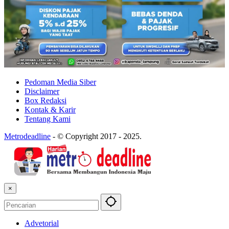
Pedoman Media Siber
Disclaimer
Box Redaksi
Kontak & Karir
Tentang Kami
Metrodeadline
-
© Copyright 2017 - 2025.
×
Advetorial