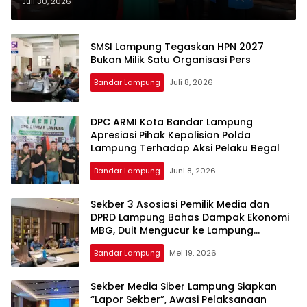
Regulasi dan Era Digital 5.0
Juli 30, 2026
SMSI Lampung Tegaskan HPN 2027
Bukan Milik Satu Organisasi Pers
Bandar Lampung
Juli 8, 2026
DPC ARMI Kota Bandar Lampung
Apresiasi Pihak Kepolisian Polda
Lampung Terhadap Aksi Pelaku Begal
Bandar Lampung
Juni 8, 2026
Sekber 3 Asosiasi Pemilik Media dan
DPRD Lampung Bahas Dampak Ekonomi
MBG, Duit Mengucur ke Lampung
Tembus Rp1 Triliun per Bulan
Bandar Lampung
Mei 19, 2026
Sekber Media Siber Lampung Siapkan
“Lapor Sekber”, Awasi Pelaksanaan