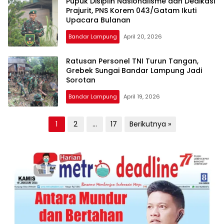
Pupuk Disiplin Nasionalisme dan Dedikasi
Prajurit, PNS Korem 043/Gatam Ikuti
Upacara Bulanan
Bandar Lampung
April 20, 2026
Ratusan Personel TNI Turun Tangan,
Grebek Sungai Bandar Lampung Jadi
Sorotan
Bandar Lampung
April 19, 2026
Paginasi
1
2
…
17
Berikutnya »
pos