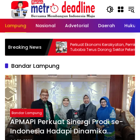
Langsung
ke
konten
Lampung
Nasional
Advetorial
Daerah
Hukum
taan Taman
Perkuat Ekonomi Kerakyatan, Pemkab
Breaking News
CFD Ditata
Tubaba Terus Dorong Sektor Peternakan
dan Penyaluran KUR
Bandar Lampung
Bandar Lampung
APMAPI Perkuat Sinergi Prodi se-
Indonesia Hadapi Dinamika