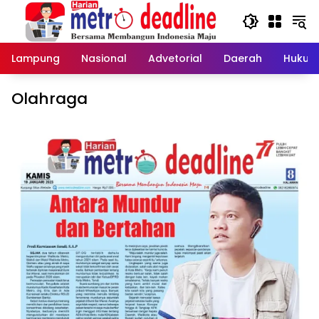
Langsung
ke
konten
Lampung
Nasional
Advetorial
Daerah
Hukum
Olahraga