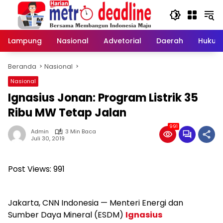
Langsung
ke
konten
Lampung
Nasional
Advetorial
Daerah
Hukum
Beranda
Nasional
Nasional
Ignasius Jonan: Program Listrik 35
Ribu MW Tetap Jalan
991
Admin
3 Min Baca
Juli 30, 2019
Post Views:
991
Jakarta, CNN Indonesia — Menteri Energi dan
Sumber Daya Mineral (ESDM)
Ignasius