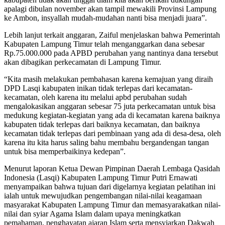
apalagi dibulan november akan tampil mewakili Provinsi Lampung
ke Ambon, insyallah mudah-mudahan nanti bisa menjadi juara”.
Lebih lanjut terkait anggaran, Zaiful menjelaskan bahwa Pemerintah
Kabupaten Lampung Timur telah menganggarkan dana sebesar
Rp.75.000.000 pada APBD perubahan yang nantinya dana tersebut
akan dibagikan perkecamatan di Lampung Timur.
“Kita masih melakukan pembahasan karena kemajuan yang diraih
DPD Lasqi kabupaten inikan tidak terlepas dari kecamatan-
kecamatan, oleh karena itu melalui apbd perubahan sudah
mengalokasikan anggaran sebesar 75 juta perkecamatan untuk bisa
medukung kegiatan-kegiatan yang ada di kecamatan karena baiknya
kabupaten tidak terlepas dari baiknya kecamatan, dan baiknya
kecamatan tidak terlepas dari pembinaan yang ada di desa-desa, oleh
karena itu kita harus saling bahu membahu bergandengan tangan
untuk bisa memperbaikinya kedepan”.
Menurut laporan Ketua Dewan Pimpinan Daerah Lembaga Qasidah
Indonesia (Lasqi) Kabupaten Lampung Timur Putri Ernawati
menyampaikan bahwa tujuan dari digelarnya kegiatan pelatihan ini
ialah untuk mewujudkan pengembangan nilai-nilai keagamaan
masyarakat Kabupaten Lampung Timur dan memasyarakatkan nilai-
nilai dan syiar Agama Islam dalam upaya meningkatkan
pemahaman, penghayatan ajaran Islam serta mensyiarkan Dakwah