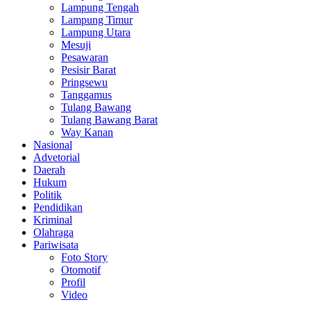
Lampung Tengah
Lampung Timur
Lampung Utara
Mesuji
Pesawaran
Pesisir Barat
Pringsewu
Tanggamus
Tulang Bawang
Tulang Bawang Barat
Way Kanan
Nasional
Advetorial
Daerah
Hukum
Politik
Pendidikan
Kriminal
Olahraga
Pariwisata
Foto Story
Otomotif
Profil
Video