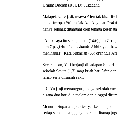
Umum Daerah (RSUD) Sukadana.
Malapetaka terjadi, nyawa Afen tak bisa dis
inap ditempat Yuli melakukan kegiatan Prak
hanya sejenak ditangani oleh tenaga kesehata
“Anak saya itu sakit, Jumat (14/6) jam 7 pa
jam 7 pagi drop batuk-batuk. Akhirnya dibaw
meninggal”. Kata Suparlan (66) orangtua Af
Secara lisan, Yuli berjanji dihadapan Supar
sekolah Savira (1,3) sang buah hati Afen dan
ranap serta dirumah sakit.
“Bu Yu janji menanggung biaya sekolah cucu 
disana dua hari dua malam dan ninggal dirum
Menurut Suparlan, praktek yankes ranap dila
setiap semua tetangganya pernah diranap jug