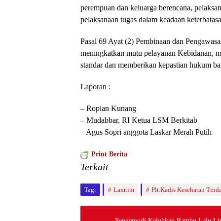
perempuan dan keluarga berencana, pelaksa
pelaksanaan tugas dalam keadaan keterbatasan
Pasal 69 Ayat (2) Pembinaan dan Pengawasa
meningkatkan mutu pelayanan Kebidanan, mel
standar dan memberikan kepastian hukum ba
Laporan :
– Ropian Kunang
– Mudabbar, RI Ketua LSM Berkitab
– Agus Sopri anggota Laskar Merah Putih
Print Berita
Terkait
Tag:
Lamtim
Plt.Kadis Kesehatan Ti
Pengemudi Keluhkan Rambu Lalu Lin