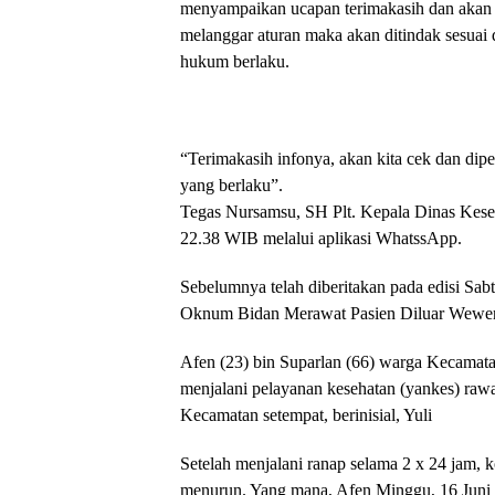
menyampaikan ucapan terimakasih dan akan 
melanggar aturan maka akan ditindak sesuai
hukum berlaku.
“Terimakasih infonya, akan kita cek dan dipel
yang berlaku”.
Tegas Nursamsu, SH Plt. Kepala Dinas Kes
22.38 WIB melalui aplikasi WhatssApp.
Sebelumnya telah diberitakan pada edisi Sab
Oknum Bidan Merawat Pasien Diluar Wewe
Afen (23) bin Suparlan (66) warga Kecamat
menjalani pelayanan kesehatan (yankes) rawa
Kecamatan setempat, berinisial, Yuli
Setelah menjalani ranap selama 2 x 24 jam,
menurun. Yang mana, Afen Minggu, 16 Juni 