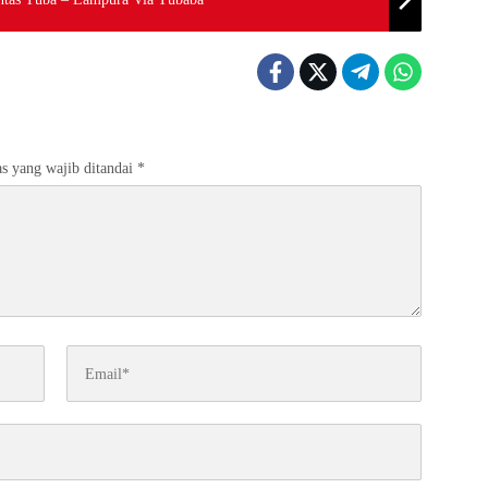
s yang wajib ditandai
*