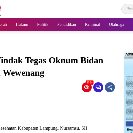
erah
Hukum
Politik
Pendidikan
Kriminal
Olahraga
 Tindak Tegas Oknum Bidan
n Wewenang
1534
 Kesehatan Kabupaten Lampung, Nursamsu, SH