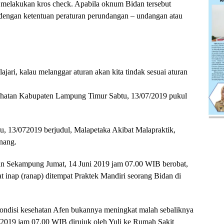
melakukan kros check. Apabila oknum Bidan tersebut
 dengan ketentuan peraturan perundangan – undangan atau
ajari, kalau melanggar aturan akan kita tindak sesuai aturan
ehatan Kabupaten Lampung Timur Sabtu, 13/07/2019 pukul
tu, 13/072019 berjudul, Malapetaka Akibat Malapraktik,
nang.
an Sekampung Jumat, 14 Juni 2019 jam 07.00 WIB berobat,
t inap (ranap) ditempat Praktek Mandiri seorang Bidan di
 kondisi kesehatan Afen bukannya meningkat malah sebaliknya
2019 jam 07.00 WIB dirujuk oleh Yuli ke Rumah Sakit