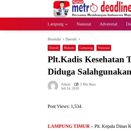
Langsung
ke
konten
Lampung
Nasional
Advetorial
Da
Beranda
Daerah
Daerah
Hukum
Lampung
Nasional
Plt.Kadis Kesehatan
Diduga Salahgunaka
Admin
3 Min Baca
Juli 14, 2019
Post Views:
1,534
LAMPUNG TIMUR
– Plt. Kepala Dinas