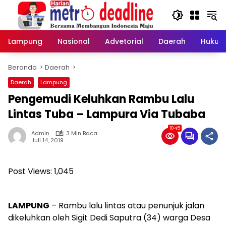
Langsung
ke
konten
Lampung
Nasional
Advetorial
Daerah
Hukum
Beranda
Daerah
Daerah
Lampung
Pengemudi Keluhkan Rambu Lalu
Lintas Tuba – Lampura Via Tubaba
1045
Admin
3 Min Baca
Juli 14, 2019
Post Views:
1,045
LAMPUNG
– Rambu lalu lintas atau penunjuk jalan
dikeluhkan oleh Sigit Dedi Saputra (34) warga Desa