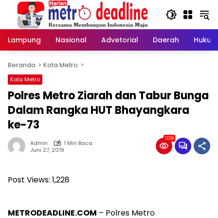
Langsung
ke
konten
Lampung
Nasional
Advetorial
Daerah
Hukum
Beranda
Kota Metro
Kota Metro
Polres Metro Ziarah dan Tabur Bunga
Dalam Rangka HUT Bhayangkara
ke-73
1228
Admin
1 Min Baca
Juni 27, 2019
Post Views:
1,228
METRODEADLINE.COM
– Polres Metro