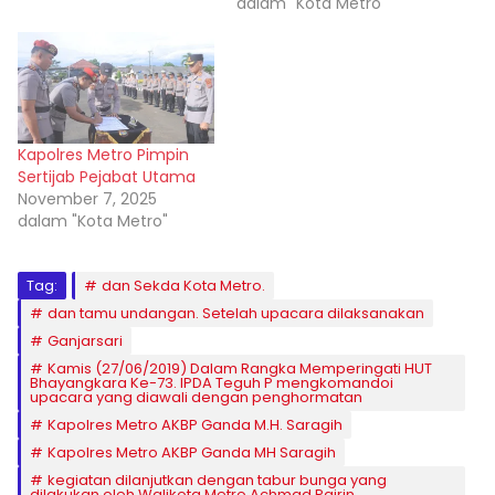
dalam "Kota Metro"
Kapolres Metro Pimpin
Sertijab Pejabat Utama
November 7, 2025
dalam "Kota Metro"
Tag:
dan Sekda Kota Metro.
dan tamu undangan. Setelah upacara dilaksanakan
Ganjarsari
Kamis (27/06/2019) Dalam Rangka Memperingati HUT
Bhayangkara Ke-73. IPDA Teguh P mengkomandoi
upacara yang diawali dengan penghormatan
Kapolres Metro AKBP Ganda M.H. Saragih
Kapolres Metro AKBP Ganda MH Saragih
kegiatan dilanjutkan dengan tabur bunga yang
dilakukan oleh Walikota Metro Achmad Pairin