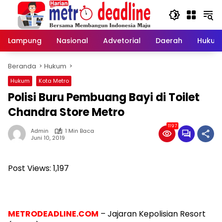
Langsung
ke
konten
Lampung
Nasional
Advetorial
Daerah
Hukum
Beranda
Hukum
Hukum
Kota Metro
Polisi Buru Pembuang Bayi di Toilet
Chandra Store Metro
1197
Admin
1 Min Baca
Juni 10, 2019
Post Views:
1,197
METRODEADLINE.COM
– Jajaran Kepolisian Resort