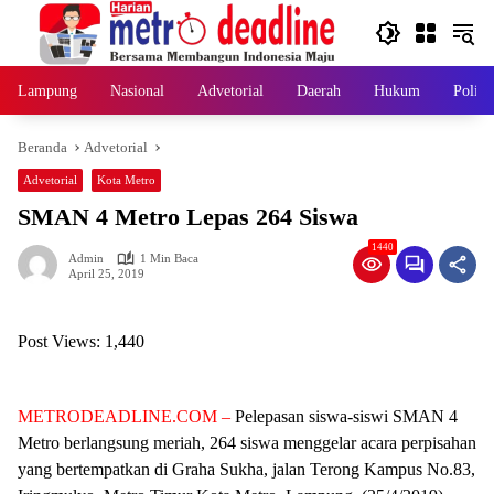
Langsung
ke
konten
Lampung
Nasional
Advetorial
Daerah
Hukum
Politi
Beranda
Advetorial
Advetorial
Kota Metro
SMAN 4 Metro Lepas 264 Siswa
1440
Admin
1 Min Baca
April 25, 2019
Post Views:
1,440
METRODEADLINE.COM –
Pelepasan siswa-siswi SMAN 4
Metro be
rlangsung meriah, 264 siswa menggelar acara perpisahan
yang bertempatkan di Graha Sukha, jalan Terong Kampus No.83,