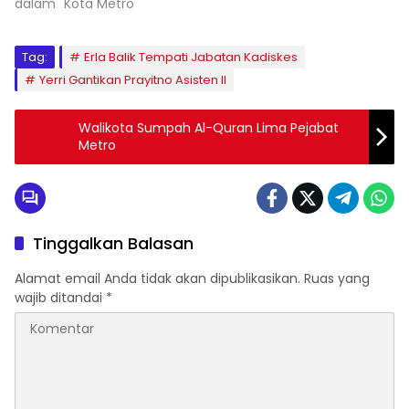
dalam "Kota Metro"
Tag:
Erla Balik Tempati Jabatan Kadiskes
Yerri Gantikan Prayitno Asisten II
Walikota Sumpah Al-Quran Lima Pejabat
Metro
Tinggalkan Balasan
Alamat email Anda tidak akan dipublikasikan.
Ruas yang
wajib ditandai
*