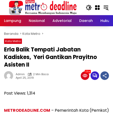
Langsung
ke
konten
Lampung
Nasional
Advetorial
Daerah
Hukum
Beranda
Kota Metro
Kota Metro
Erla Balik Tempati Jabatan
Kadiskes, Yeri Gantikan Prayitno
Asisten II
1314
Admin
2 Min Baca
April 25, 2019
Post Views:
1,314
METRODEADLINE.COM
– Pemerintah Kota (Pemkot)