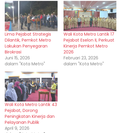
Lima Pejabat Strategis
Wali Kota Metro Lantik 17
Dilantik, Pemkot Metro
Pejabat Eselon II, Perkuat
Lakukan Penyegaran
Kinerja Pemkot Metro
Birokrasi
2026
Juni 15, 2026
Februari 23, 2026
dalam "Kota Metro"
dalam "Kota Metro"
Wali Kota Metro Lantik 43
Pejabat, Dorong
Peningkatan Kinerja dan
Pelayanan Publik
April 9, 2026