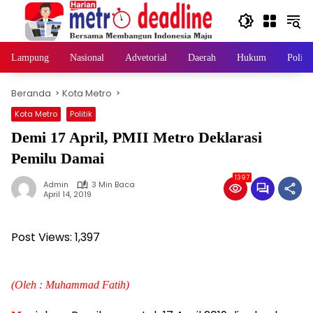
Langsung
ke
konten
Lampung
Nasional
Advetorial
Daerah
Hukum
Politi
Beranda
Kota Metro
Kota Metro
Politik
Demi 17 April, PMII Metro Deklarasi
Pemilu Damai
1397
Admin
3 Min Baca
April 14, 2019
Post Views:
1,397
(Oleh : Muhammad Fatih)