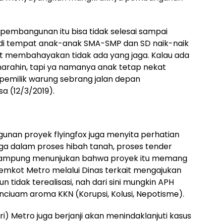
embangunan itu bisa tidak selesai sampai
jadi tempat anak-anak SMA-SMP dan SD naik-naik
gat membahayakan tidak ada yang jaga. Kalau ada
arahin, tapi ya namanya anak tetap nekat
pemilik warung sebrang jalan depan
a (12/3/2019).
unan proyek flyingfox juga menyita perhatian
a dalam proses hibah tanah, proses tender
 rampung menunjukan bahwa proyek itu memang
mkot Metro melalui Dinas terkait mengajukan
tidak terealisasi, nah dari sini mungkin APH
iuam aroma KKN (Korupsi, Kolusi, Nepotisme).
ri) Metro juga berjanji akan menindaklanjuti kasus