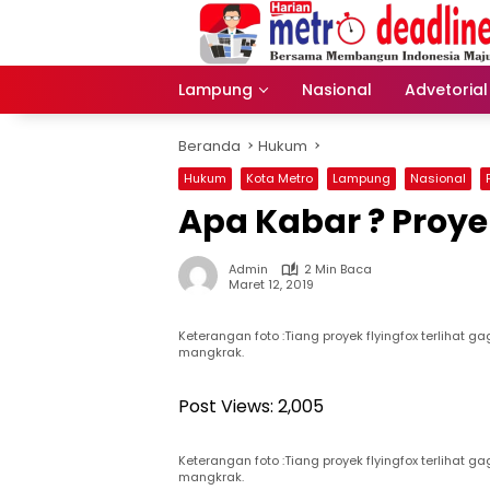
Langsung
ke
konten
Lampung
Nasional
Advetorial
Beranda
Hukum
Hukum
Kota Metro
Lampung
Nasional
Apa Kabar ? Proye
Admin
2 Min Baca
Maret 12, 2019
Keterangan foto :Tiang proyek flyingfox terlihat
mangkrak.
Post Views:
2,005
Keterangan foto :Tiang proyek flyingfox terlihat
mangkrak.