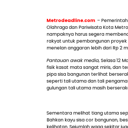
Metrodeadline.com
– Pemerintah 
Olahraga dan Pariwisata Kota Metr
nampaknya harus segera membenah
rakyat untuk pembangunan proyek f
menelan anggaran lebih dari Rp 2 mi
Pantauan awak media,
Selasa 12 Ma
fisik kasat mata sangat miris, dan t
pipa sisa bangunan terlihat bersera
seperti tali utama dan tali pengam
gulungan tali utama masih berseraka
Sementara melihat tiang utama sepe
Bahkan kayu sisa cor bangunan, bes
kelihatan. Sejumlah waga sekitar