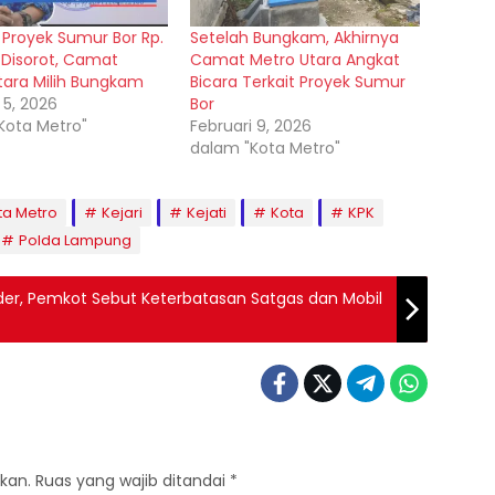
 Proyek Sumur Bor Rp.
Setelah Bungkam, Akhirnya
 Disorot, Camat
Camat Metro Utara Angkat
tara Milih Bungkam
Bicara Terkait Proyek Sumur
 5, 2026
Bor
Kota Metro"
Februari 9, 2026
dalam "Kota Metro"
ta Metro
Kejari
Kejati
Kota
KPK
Polda Lampung
er, Pemkot Sebut Keterbatasan Satgas dan Mobil
kan.
Ruas yang wajib ditandai
*