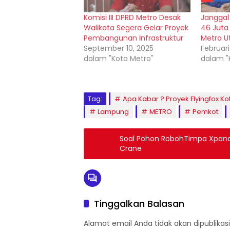
Komisi III DPRD Metro Desak
Janggal
Walikota Segera Gelar Proyek
46 Juta
Pembangunan Infrastruktur
Metro U
September 10, 2025
Februari
dalam "Kota Metro"
dalam "
Tag:
Apa Kabar ? Proyek Flyingfox Ko
Lampung
METRO
Pemkot
Soal Pohon RobohTimpa Xpand
Crane
Tinggalkan Balasan
Alamat email Anda tidak akan dipublikasi