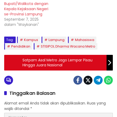
Bupati/Walikota dengan
Kepala Kejaksaan Negeri
se-Provinsi Lampung
September 7, 2025
dalam "Waykanan"
Tag:
Kampus
Lampung
Mahasiswa
Pendidikan
STISIPOL Dharma Wacana Metro
Satpam Asal Metro Jago Lempar Pisau
Hingga Juara Nasional
Tinggalkan Balasan
Alamat email Anda tidak akan dipublikasikan.
Ruas yang
wajib ditandai
*