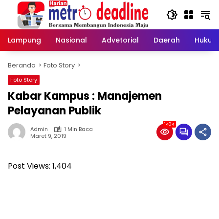
Langsung
ke
konten
Lampung
Nasional
Advetorial
Daerah
Hukum
Beranda
Foto Story
Foto Story
Kabar Kampus : Manajemen
Pelayanan Publik
1404
Admin
1 Min Baca
Maret 9, 2019
Post Views:
1,404