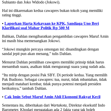
Subianto dan Joko Widodo (Jokowi).
Hal ini dikarenakan kedua cawapres bukan tokoh yang memiliki
rating tinggi.
•
Laporkan Harta Kekayaan ke KPK, Sandiaga Uno Beri
Klarifikasi soal Mahar Politik Rp 500 M
Bahkan, Dahlan mengibaratkan pengambilan cawapres Maruf Amin
ini masih bisa memenangkan Jokowi.
“Jokowi mungkin percaya omongan ini: disandingkan dengan
sandal jepit pun akan menang,” tulis Dahlan.
Menurut Dahlan pemilihan cawapres memiliki prinsip tidak harus
menambah suara, asalkan tidak mengurangi suara yang sudah ada.
“Itu mirip dengan posisi Pak SBY. Di periode kedua. Yang memilih
Pak Budiono. Sebagai cawapres: tua, nurut, tidak mbantahan, tidak
menjadi matahari kembar, tidak punya potensi menjadi presiden
berikutnya,” tambah Dahlan.
•
Cak Imin Sebut Maruf Amin Ahli Ekonomi Rakyat Kecil
Sementara itu, diberitakan dari
Wartakota,
Direktur eksekutif Indo
Barometer, Khodari mengatakan ada 2 fakta yang tak boleh