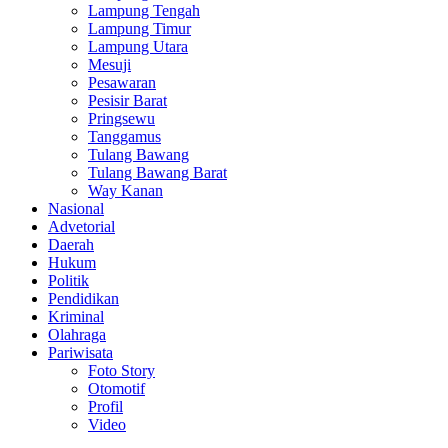
Lampung Tengah
Lampung Timur
Lampung Utara
Mesuji
Pesawaran
Pesisir Barat
Pringsewu
Tanggamus
Tulang Bawang
Tulang Bawang Barat
Way Kanan
Nasional
Advetorial
Daerah
Hukum
Politik
Pendidikan
Kriminal
Olahraga
Pariwisata
Foto Story
Otomotif
Profil
Video