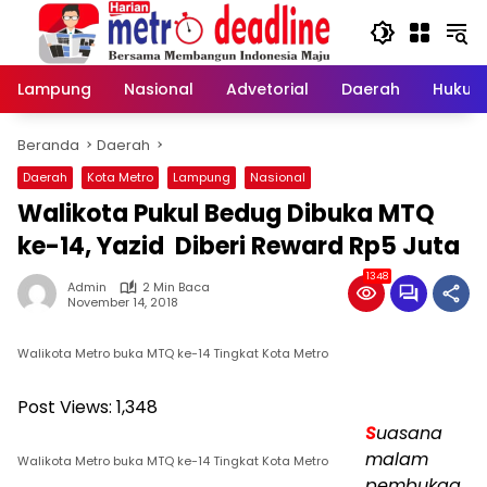
Langsung
ke
konten
Lampung
Nasional
Advetorial
Daerah
Hukum
Beranda
Daerah
Daerah
Kota Metro
Lampung
Nasional
Walikota Pukul Bedug Dibuka MTQ
ke-14, Yazid Diberi Reward Rp5 Juta
1348
Admin
2 Min Baca
November 14, 2018
Walikota Metro buka MTQ ke-14 Tingkat Kota Metro
Post Views:
1,348
S
uasana
malam
Walikota Metro buka MTQ ke-14 Tingkat Kota Metro
pembukaa