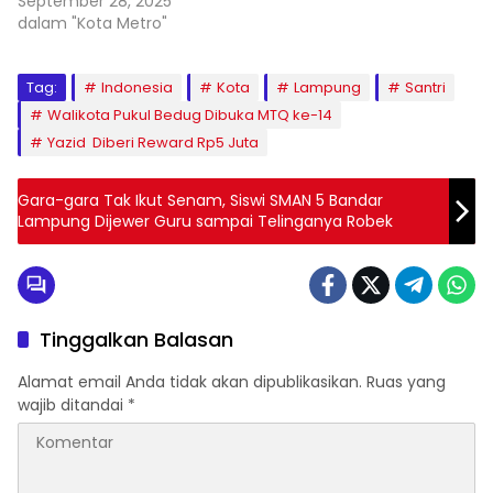
September 28, 2025
dalam "Kota Metro"
Tag:
Indonesia
Kota
Lampung
Santri
Walikota Pukul Bedug Dibuka MTQ ke-14
Yazid Diberi Reward Rp5 Juta
Gara-gara Tak Ikut Senam, Siswi SMAN 5 Bandar
Lampung Dijewer Guru sampai Telinganya Robek
Tinggalkan Balasan
Alamat email Anda tidak akan dipublikasikan.
Ruas yang
wajib ditandai
*