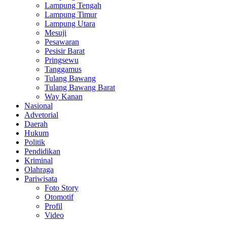
Lampung Tengah
Lampung Timur
Lampung Utara
Mesuji
Pesawaran
Pesisir Barat
Pringsewu
Tanggamus
Tulang Bawang
Tulang Bawang Barat
Way Kanan
Nasional
Advetorial
Daerah
Hukum
Politik
Pendidikan
Kriminal
Olahraga
Pariwisata
Foto Story
Otomotif
Profil
Video