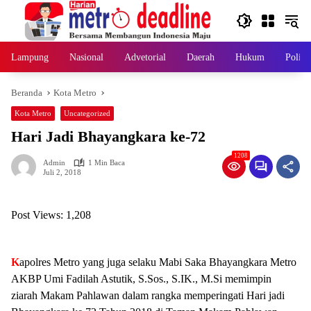
Langsung
ke
konten
Lampung
Nasional
Advetorial
Daerah
Hukum
Politi
Beranda
Kota Metro
Kota Metro
Uncategorized
Hari Jadi Bhayangkara ke-72
1208
Admin
1 Min Baca
Juli 2, 2018
Post Views:
1,208
K
apolres Metro yang juga selaku Mabi Saka Bhayangkara Metro
AKBP Umi Fadilah Astutik, S.Sos., S.IK., M.Si memimpin
ziarah Makam Pahlawan dalam rangka memperingati Hari jadi