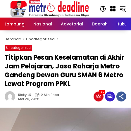
Langsung
ke
konten
Lampung
Nasional
Advetorial
Daerah
Hukum
Beranda
Uncategorized
Uncategorized
Titipkan Pesan Keselamatan di Akhir
Jam Pelajaran, Jasa Raharja Metro
Gandeng Dewan Guru SMAN 6 Metro
Lewat Program PPKL
159
Risky JR
2 Min Baca
Mei 26, 2026