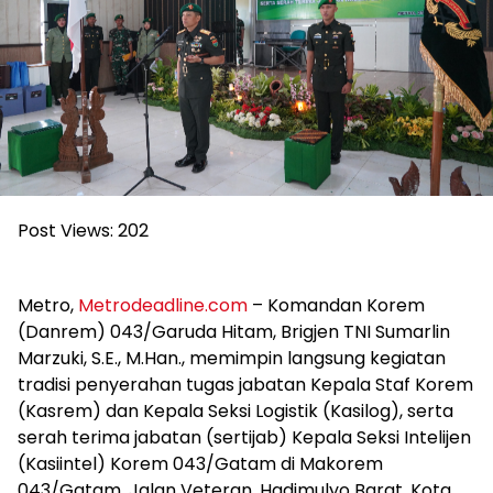
Post Views:
202
Metro,
Metrodeadline.com
– Komandan Korem
(Danrem) 043/Garuda Hitam, Brigjen TNI Sumarlin
Marzuki, S.E., M.Han., memimpin langsung kegiatan
tradisi penyerahan tugas jabatan Kepala Staf Korem
(Kasrem) dan Kepala Seksi Logistik (Kasilog), serta
serah terima jabatan (sertijab) Kepala Seksi Intelijen
(Kasiintel) Korem 043/Gatam di Makorem
043/Gatam, Jalan Veteran, Hadimulyo Barat, Kota