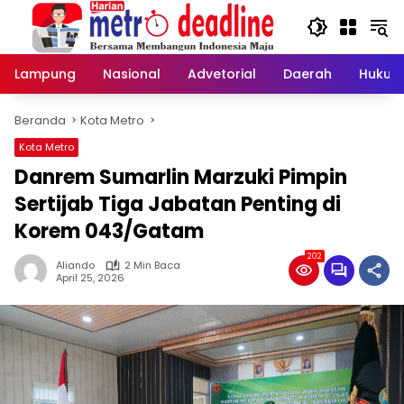
Langsung
ke
konten
Lampung
Nasional
Advetorial
Daerah
Hukum
Beranda
Kota Metro
Kota Metro
Danrem Sumarlin Marzuki Pimpin
Sertijab Tiga Jabatan Penting di
Korem 043/Gatam
202
Aliando
2 Min Baca
April 25, 2026