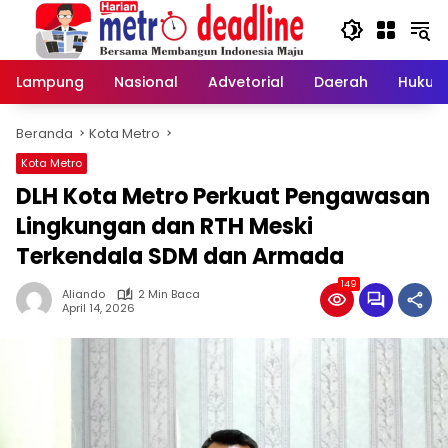
Langsung
ke
konten
Lampung
Nasional
Advetorial
Daerah
Hukum
Beranda
Kota Metro
Kota Metro
DLH Kota Metro Perkuat Pengawasan
Lingkungan dan RTH Meski
Terkendala SDM dan Armada
149
Aliando
2 Min Baca
April 14, 2026