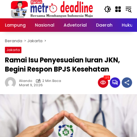
Langsung
ke
konten
Lampung
Nasional
Advetorial
Daerah
Hukum
Beranda
Jakarta
Jakarta
Ramai Isu Penyesuaian Iuran JKN,
Begini Respon BPJS Kesehatan
135
Aliando
2 Min Baca
Maret 9, 2026