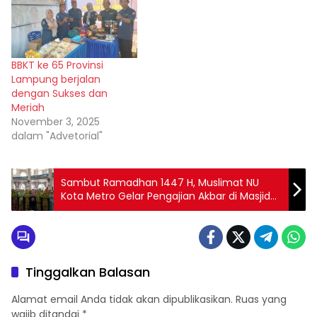
BBKT ke 65 Provinsi
Lampung berjalan
dengan Sukses dan
Meriah
November 3, 2025
dalam "Advetorial"
Sambut Ramadhan 1447 H, Muslimat NU
Kota Metro Gelar Pengajian Akbar di Masjid
Taqwa
Tinggalkan Balasan
Alamat email Anda tidak akan dipublikasikan.
Ruas yang
wajib ditandai
*