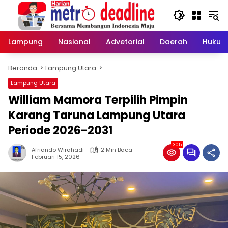
Langsung
ke
konten
Lampung
Nasional
Advetorial
Daerah
Hukum
Beranda
Lampung Utara
Lampung Utara
William Mamora Terpilih Pimpin
Karang Taruna Lampung Utara
Periode 2026-2031
305
Afriando Wirahadi
2 Min Baca
Februari 15, 2026