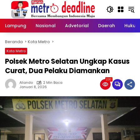
Langsung
ke
konten
Lampung
Nasional
Advetorial
Daerah
Hukum
Beranda
Kota Metro
Kota Metro
Polsek Metro Selatan Ungkap Kasus
Curat, Dua Pelaku Diamankan
230
Aliando
2 Min Baca
Januari 8, 2026