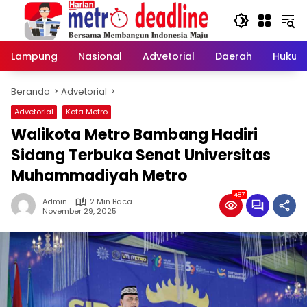
Langsung
ke
konten
Lampung
Nasional
Advetorial
Daerah
Hukum
Beranda
Advetorial
Advetorial
Kota Metro
Walikota Metro Bambang Hadiri
Sidang Terbuka Senat Universitas
Muhammadiyah Metro
487
Admin
2 Min Baca
November 29, 2025