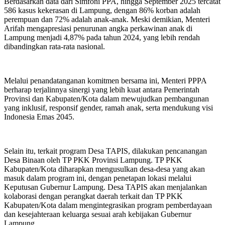
Berdasarkan data dari Simfoni PPA, hingga September 2025 tercatat
586 kasus kekerasan di Lampung, dengan 86% korban adalah
perempuan dan 72% adalah anak-anak. Meski demikian, Menteri
Arifah mengapresiasi penurunan angka perkawinan anak di
Lampung menjadi 4,87% pada tahun 2024, yang lebih rendah
dibandingkan rata-rata nasional.
Melalui penandatanganan komitmen bersama ini, Menteri PPPA
berharap terjalinnya sinergi yang lebih kuat antara Pemerintah
Provinsi dan Kabupaten/Kota dalam mewujudkan pembangunan
yang inklusif, responsif gender, ramah anak, serta mendukung visi
Indonesia Emas 2045.
Selain itu, terkait program Desa TAPIS, dilakukan pencanangan
Desa Binaan oleh TP PKK Provinsi Lampung. TP PKK
Kabupaten/Kota diharapkan mengusulkan desa-desa yang akan
masuk dalam program ini, dengan penetapan lokasi melalui
Keputusan Gubernur Lampung. Desa TAPIS akan menjalankan
kolaborasi dengan perangkat daerah terkait dan TP PKK
Kabupaten/Kota dalam mengintegrasikan program pemberdayaan
dan kesejahteraan keluarga sesuai arah kebijakan Gubernur
Lampung.