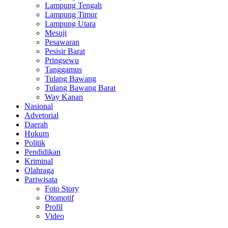
Lampung Tengah
Lampung Timur
Lampung Utara
Mesuji
Pesawaran
Pesisir Barat
Pringsewu
Tanggamus
Tulang Bawang
Tulang Bawang Barat
Way Kanan
Nasional
Advetorial
Daerah
Hukum
Politik
Pendidikan
Kriminal
Olahraga
Pariwisata
Foto Story
Otomotif
Profil
Video