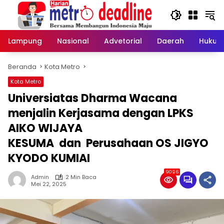
Langsung
ke
konten
Lampung
Nasional
Advetorial
Daerah
Hukum
Beranda
Kota Metro
Kota Metro
Universiatas Dharma Wacana
menjalin Kerjasama dengan LPKS
AIKO WIJAYA
KESUMA dan Perusahaan OS JIGYO
KYODO KUMIAI
9096
Admin
2 Min Baca
Mei 22, 2025