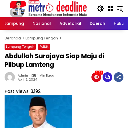
Langsung
ke
konten
Lampung
Nasional
Advetorial
Daerah
Hukum
Beranda
Lampung Tengah
Lampung Tengah
Politik
Abdullah Surajaya Siap Maju di
Pilbup Lamteng
3192
Admin
1 Min Baca
April 8, 2024
Post Views:
3,192