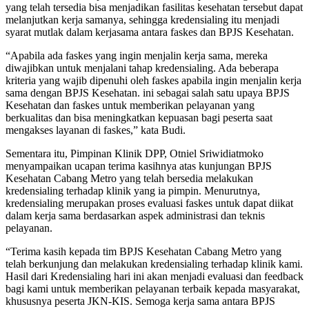
yang telah tersedia bisa menjadikan fasilitas kesehatan tersebut dapat
melanjutkan kerja samanya, sehingga kredensialing itu menjadi
syarat mutlak dalam kerjasama antara faskes dan BPJS Kesehatan.
“Apabila ada faskes yang ingin menjalin kerja sama, mereka
diwajibkan untuk menjalani tahap kredensialing. Ada beberapa
kriteria yang wajib dipenuhi oleh faskes apabila ingin menjalin kerja
sama dengan BPJS Kesehatan. ini sebagai salah satu upaya BPJS
Kesehatan dan faskes untuk memberikan pelayanan yang
berkualitas dan bisa meningkatkan kepuasan bagi peserta saat
mengakses layanan di faskes,” kata Budi.
Sementara itu, Pimpinan Klinik DPP, Otniel Sriwidiatmoko
menyampaikan ucapan terima kasihnya atas kunjungan BPJS
Kesehatan Cabang Metro yang telah bersedia melakukan
kredensialing terhadap klinik yang ia pimpin. Menurutnya,
kredensialing merupakan proses evaluasi faskes untuk dapat diikat
dalam kerja sama berdasarkan aspek administrasi dan teknis
pelayanan.
“Terima kasih kepada tim BPJS Kesehatan Cabang Metro yang
telah berkunjung dan melakukan kredensialing terhadap klinik kami.
Hasil dari Kredensialing hari ini akan menjadi evaluasi dan feedback
bagi kami untuk memberikan pelayanan terbaik kepada masyarakat,
khususnya peserta JKN-KIS. Semoga kerja sama antara BPJS