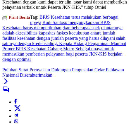
Kesehatan dengan kami dapat terjalin, agar kami dapat memberikan
pelayanan terbaik untuk Peserta JKN-KIS,” tutup Otniel
Tag:
BPJS Kesehatan terus melakukan berbagai
Print Berita
upaya
Budi Santoso mengungkapkan BPJS
Kesehatan harus mempertimbangkan beberapa aspek
diantaranya
adalah aksesibilitas
kapasitas faskes
kecukupan antara jumlah
fasilitas kesehatan dengan jumlah peserta yang harus dilayani
salah
satunya dengan kredensialing. Kepala Bidang Penjaminan Manfaat
Primer BPJS Kesehatan Cabang Metro
Sebagai upaya untuk
memastikan pemberian pelayanan bagi peserta JKN-KIS berjalan
dengan optimal
Puluhan Surat Pernyataan Dukungan Pengusulan Gelar Pahlawan
Nasional Diserahterimakan