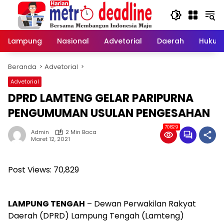
Langsung
ke
konten
Lampung
Nasional
Advetorial
Daerah
Hukum
Beranda
Advetorial
Advetorial
DPRD LAMTENG GELAR PARIPURNA
PENGUMUMAN USULAN PENGESAHAN
70829
Admin
2 Min Baca
Maret 12, 2021
Post Views:
70,829
LAMPUNG TENGAH
– Dewan Perwakilan Rakyat
Daerah (DPRD) Lampung Tengah (Lamteng)