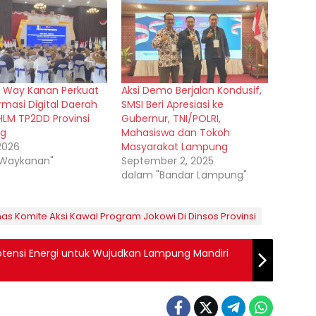
 Way Kanan Perkuat
Aksi Demo Berjalan Kondusif,
rmasi Digital Daerah
SMSI Beri Apresiasi ke
HLM TP2DD Provinsi
Gubernur, TNI/POLRI,
g
Mahasiswa dan Tokoh
 2026
Masyarakat Lampung
"Waykanan"
September 2, 2025
dalam "Bandar Lampung"
as Komite Aksi Kawal Program Jokowi Di Dinsos Provinsi
 Potensi Energi untuk Wujudkan Lampung Mandiri