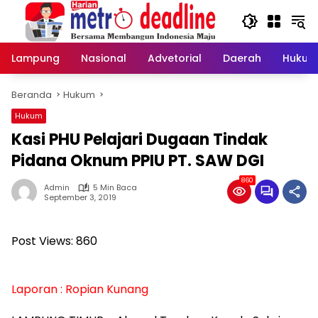
Langsung
ke
konten
Lampung
Nasional
Advetorial
Daerah
Hukum
Beranda
Hukum
Hukum
Kasi PHU Pelajari Dugaan Tindak
Pidana Oknum PPIU PT. SAW DGI
860
Admin
5 Min Baca
September 3, 2019
Post Views:
860
Laporan : Ropian Kunang