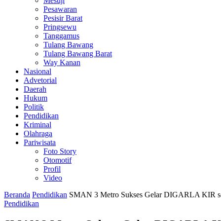
Mesuji
Pesawaran
Pesisir Barat
Pringsewu
Tanggamus
Tulang Bawang
Tulang Bawang Barat
Way Kanan
Nasional
Advetorial
Daerah
Hukum
Politik
Pendidikan
Kriminal
Olahraga
Pariwisata
Foto Story
Otomotif
Profil
Video
Beranda
Pendidikan
SMAN 3 Metro Sukses Gelar DIGARLA KIR 
Pendidikan