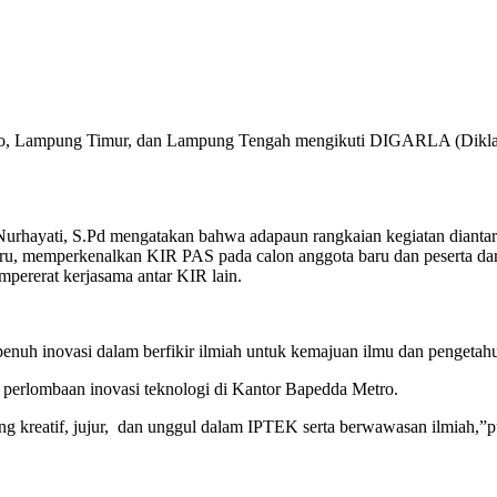
 Lampung Timur, dan Lampung Tengah mengikuti DIGARLA (Diklat 
rhayati, S.Pd mengatakan bahwa adapaun rangkaian kegiatan diantar
ru, memperkenalkan KIR PAS pada calon anggota baru dan peserta da
pererat kerjasama antar KIR lain.
an penuh inovasi dalam berfikir ilmiah untuk kemajuan ilmu dan penget
 perlombaan inovasi teknologi di Kantor Bapedda Metro.
 kreatif, jujur, dan unggul dalam IPTEK serta berwawasan ilmiah,”p