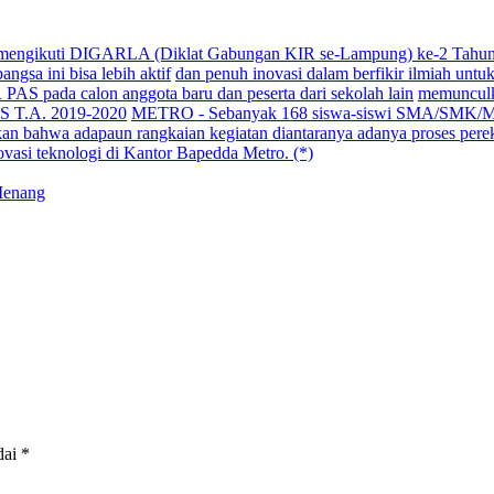
engikuti DIGARLA (Diklat Gabungan KIR se-Lampung) ke-2 Tahun 2
gsa ini bisa lebih aktif
dan penuh inovasi dalam berfikir ilmiah unt
AS pada calon anggota baru dan peserta dari sekolah lain
memunculk
AS T.A. 2019-2020
METRO - Sebanyak 168 siswa-siswi SMA/SMK/M
an bahwa adapaun rangkaian kegiatan diantaranya adanya proses pere
vasi teknologi di Kantor Bapedda Metro. (*)
Menang
dai
*