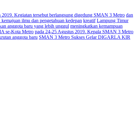
019. Kegiatan tersebut berlangsung digedung SMAN 3 Metro
dan
uk kemajuan ilmu dan pengetahuan kedepan
kreatif
Lampung Timur
an anggota baru yang lebih unggul
meningkatkan kemampuan
A se-Kota Metro
pada 24-25 Agustus 2019. Kepala SMAN 3 Metro
krutan anggota baru
SMAN 3 Metro Sukses Gelar DIGARLA KIR