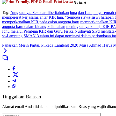
Print Berita
Terkait
Tag:
"ungkapnya. Sekedar diberitahukan juga
dan Lampung Tengah m
mempererat kerjasama antar KIR lain. "Semoga siswa-siswi harapan ban
memperkenalkan KIR pada calon anggota baru
memperkenalkan KIR P
anggota baru dalam bidang keilmiahan
meningkatnya kinerja KIR P
Ibnu melalui Pembina KIR dan Guru Fisika Nurhayati
S.Pd mengatak
se-Lampung
SMAN 3 tahun ini dapat nominasi dalam perlombaan ino
Panaskan Mesin Partai, Pilkada Lamteng 2020 Musa Ahmad Harus 
Tinggalkan Balasan
Alamat email Anda tidak akan dipublikasikan.
Ruas yang wajib ditan