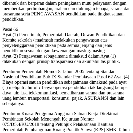
dibentuk dan berperan dalam peningkatan mutu pelayanan dengan
memberikan pertimbangan, arahan dan dukungan tenaga, sarana dan
prasarana serta PENGAWASAN pendidikan pada tingkat satuan
pendidikan.
Pasal 66
Ayat (1) Pemerintah, Pemerintah Daerah, Dewan Pendidikan dan
Komite sekolah / madrasah melakukan pengawasan atas
penyelenggaraan pendidikan pada semua jenjang dan jenis
pendidikan sesuai dengan kewenangan masing-masing.
Ayat (2) Pengawasan sebagaimana dimaksud dalam Ayat (1)
dilakukan dengan prinsip transparansi dan akuntabilitas publik.
Peraturan Pemerintah Nomor 8 Tahun 2005 tentang Standar
Nasional Pendidikan Bab IX Standar Pembiayaan Pasal 62 Ayat (4)
Biaya operasi satuan pendidikan sebagaimana dimaksud pada ayat
(1) meliputi : huruf c biaya operasi pendidikan tak langsung berupa
daya, air, jasa telekomunikasi, pemeliharaan sarana dan prasarana,
uang lembur, transportasi, konsumsi, pajak, ASURANSI dan lain
sebagainya.
Peraturan Kuasa Pengguna Anggaran Satuan Kerja Direktorat
Pembinaan Sekolah Menengah Kejuruan Nomor
075/D5.4/KU/2018 tentang Petunjuk Pelaksanaan Bantuan
Pemerintah Pembangunan Ruang Praktik Siawa (RPS) SMK Tahun