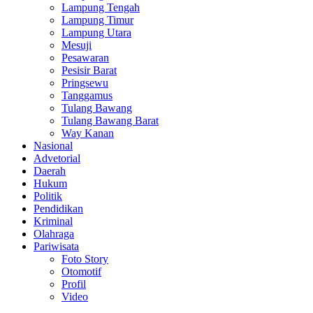
Lampung Tengah
Lampung Timur
Lampung Utara
Mesuji
Pesawaran
Pesisir Barat
Pringsewu
Tanggamus
Tulang Bawang
Tulang Bawang Barat
Way Kanan
Nasional
Advetorial
Daerah
Hukum
Politik
Pendidikan
Kriminal
Olahraga
Pariwisata
Foto Story
Otomotif
Profil
Video