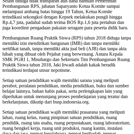
Selain diduga tidak transparan atas dana bantuan Pemerintah
Pembangunan RPS, jabatan Saparyanto Ketua Komite sampai
melampaui ambang batas hingga 19 Tahun, Ketua Komite
terindikasi sekongkol dengan Kepsek melakukan pungli hingga
Rp.4,7 juta, padahal sudah terima BOS Rp.1,6 juta pertahun dan
juga koordinir pengadaan pakaian seragam para peserta didik baru.
Pembangunan Ruang Praktik Siswa (RPS) tahun 2018 diduga tanpa
memiliki izin mendirikan bangunan (IMB) dan tanpa memiliki
sertifikat tanah, tanpa memiliki akta jual beli (AJB) dan tanpa akta
hibah yang dibuat oleh Pejabat yang berwenang. Antara Kepala
SMK PGRI 1, Misubargo dan Sekretaris Tim Pembangunan Ruang
Praktik Siswa tahun 2018, Jaki Irwadi adalah kakak beradik
terindikasi terdapat unsur nepotisme.
Setiap satuan pendidikan wajib memiliki sarana yang meliputi
perabot, peralatan pendidikan, media pendidikan, buku dan sumber
belajar lainnya, bahan habis pakai, serta perlengkapan lain yang
diperlukan untuk menunjang proses pembelajaran yang teratur dan
berkelanjutan, dikutip dari bsnp.indonesia.org.
Setiap satuan pendidikan wajib memiliki prasarana yang meliputi
lahan, ruang kelas, ruang pimpinan satuan pendidikan, ruang
pendidik, ruang tata usaha, ruang perpustakaan, ruang laboratorium,
ruang bengkel kerja, ruang unit produksi, ruang kantin, instalasi
daya dan jasa, tempat berolahraga, tempat beribadah, tempat