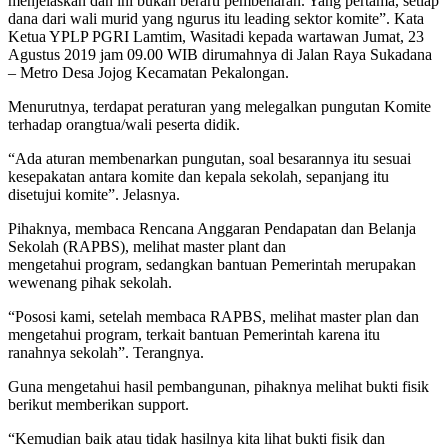
menjelaskan dan ini bukan berarti pembenaran. Yang pertama, setiap
dana dari wali murid yang ngurus itu leading sektor komite”. Kata
Ketua YPLP PGRI Lamtim, Wasitadi kepada wartawan Jumat, 23
Agustus 2019 jam 09.00 WIB dirumahnya di Jalan Raya Sukadana
– Metro Desa Jojog Kecamatan Pekalongan.
Menurutnya, terdapat peraturan yang melegalkan pungutan Komite
terhadap orangtua/wali peserta didik.
“Ada aturan membenarkan pungutan, soal besarannya itu sesuai
kesepakatan antara komite dan kepala sekolah, sepanjang itu
disetujui komite”. Jelasnya.
Pihaknya, membaca Rencana Anggaran Pendapatan dan Belanja
Sekolah (RAPBS), melihat master plant dan
mengetahui program, sedangkan bantuan Pemerintah merupakan
wewenang pihak sekolah.
“Pososi kami, setelah membaca RAPBS, melihat master plan dan
mengetahui program, terkait bantuan Pemerintah karena itu
ranahnya sekolah”. Terangnya.
Guna mengetahui hasil pembangunan, pihaknya melihat bukti fisik
berikut memberikan support.
“Kemudian baik atau tidak hasilnya kita lihat bukti fisik dan