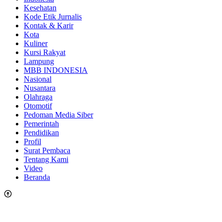
Kesehatan
Kode Etik Jurnalis
Kontak & Karir
Kota
Kuliner
Kursi Rakyat
Lampung
MBB INDONESIA
Nasional
Nusantara
Olahraga
Otomotif
Pedoman Media Siber
Pemerintah
Pendidikan
Profil
Surat Pembaca
Tentang Kami
Video
Beranda