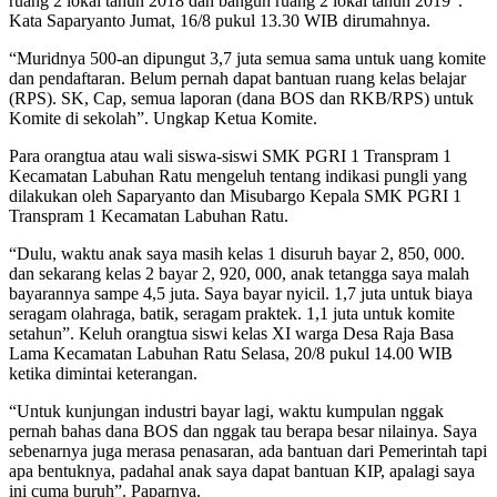
ruang 2 lokal tahun 2018 dan bangun ruang 2 lokal tahun 2019”.
Kata Saparyanto Jumat, 16/8 pukul 13.30 WIB dirumahnya.
“Muridnya 500-an dipungut 3,7 juta semua sama untuk uang komite
dan pendaftaran. Belum pernah dapat bantuan ruang kelas belajar
(RPS). SK, Cap, semua laporan (dana BOS dan RKB/RPS) untuk
Komite di sekolah”. Ungkap Ketua Komite.
Para orangtua atau wali siswa-siswi SMK PGRI 1 Transpram 1
Kecamatan Labuhan Ratu mengeluh tentang indikasi pungli yang
dilakukan oleh Saparyanto dan Misubargo Kepala SMK PGRI 1
Transpram 1 Kecamatan Labuhan Ratu.
“Dulu, waktu anak saya masih kelas 1 disuruh bayar 2, 850, 000.
dan sekarang kelas 2 bayar 2, 920, 000, anak tetangga saya malah
bayarannya sampe 4,5 juta. Saya bayar nyicil. 1,7 juta untuk biaya
seragam olahraga, batik, seragam praktek. 1,1 juta untuk komite
setahun”. Keluh orangtua siswi kelas XI warga Desa Raja Basa
Lama Kecamatan Labuhan Ratu Selasa, 20/8 pukul 14.00 WIB
ketika dimintai keterangan.
“Untuk kunjungan industri bayar lagi, waktu kumpulan nggak
pernah bahas dana BOS dan nggak tau berapa besar nilainya. Saya
sebenarnya juga merasa penasaran, ada bantuan dari Pemerintah tapi
apa bentuknya, padahal anak saya dapat bantuan KIP, apalagi saya
ini cuma buruh”. Paparnya.