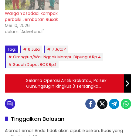
Warga Yosodadi kompak
perbaiki Jembatan Rusak
Mei 10, 2026
dalam "Advetorial"
Tag:
6 Juta
7 Juta?
Orangtua/Wali Nggak Mampu Dipungut Rp.4
Sudah Dapet BOS Rp.1
Selama Operasi Antik Krakatau, Polsek
Gunungsugih Ringkus 3 Tersangka
Penyalahguna Narkoba
Tinggalkan Balasan
Alamat email Anda tidak akan dipublikasikan.
Ruas yang