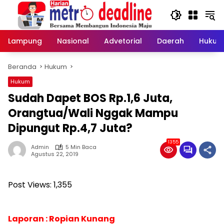
Langsung
ke
konten
Lampung
Nasional
Advetorial
Daerah
Hukum
Beranda
Hukum
Hukum
Sudah Dapet BOS Rp.1,6 Juta,
Orangtua/Wali Nggak Mampu
Dipungut Rp.4,7 Juta?
1355
Admin
5 Min Baca
Agustus 22, 2019
Post Views:
1,355
Laporan : Ropian Kunang