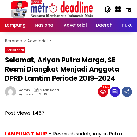
Langsung
ke
konten
Lampung
Nasional
Advetorial
Daerah
Hukum
Beranda
Advetorial
Advetorial
Selamat, Ariyan Putra Marga, SE
Resmi Diangkat Menjadi Anggota
DPRD Lamtim Periode 2019-2024
1467
Admin
2 Min Baca
Agustus 19, 2019
Post Views:
1,467
LAMPUNG TIMUR
– Resmilah sudah, Ariyan Putra