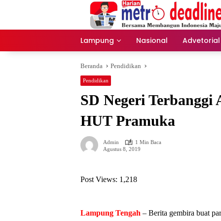
Langsung
ke
konten
Lampung
Nasional
Advetorial
Beranda
Pendidikan
Pendidikan
SD Negeri Terbanggi
HUT Pramuka
Admin
1 Min Baca
Agustus 8, 2019
Post Views:
1,218
Lampung Tengah
–
Berita gembira buat pa