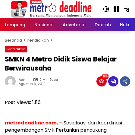
Langsung
ke
konten
Lampung
Nasional
Advetorial
Daerah
Hukum
Beranda
Pendidikan
Pendidikan
SMKN 4 Metro Didik Siswa Belajar
Berwirausaha
1116
Admin
2 Min Baca
Agustus 6, 2019
Post Views:
1,116
m
etrodeadline.com, –
Sosialisasi dan koordinasi
pengembangan SMK Pertanian pendukung