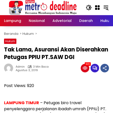
Langsung
ke
konten
Lampung
Nasional
Advetorial
Daerah
Hukum
Beranda
Hukum
Hukum
Tak Lama, Asuransi Akan Diserahkan
Petugas PPIU PT.SAW DGI
920
Admin
3 Min Baca
Agustus 3, 2019
Post Views:
920
LAMPUNG TIMUR
– Petugas biro travel
penyelenggara perjalanan ibadah umrah (PPIU) PT.