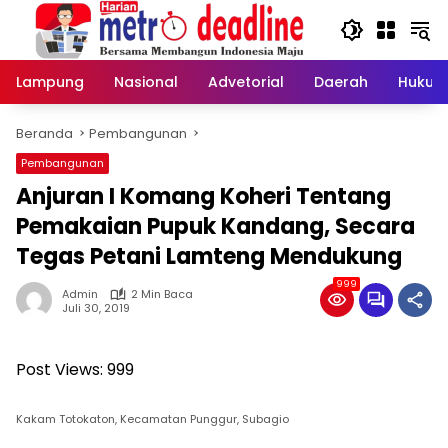
Langsung
ke
konten
Lampung
Nasional
Advetorial
Daerah
Hukum
Beranda
Pembangunan
Pembangunan
Anjuran I Komang Koheri Tentang
Pemakaian Pupuk Kandang, Secara
Tegas Petani Lamteng Mendukung
999
Admin
2 Min Baca
Juli 30, 2019
Post Views:
999
Kakam Totokaton, Kecamatan Punggur, Subagio