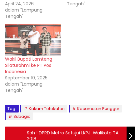
April 24, 2026
Tengah"
dalam "Lampung
Tengah"
Wakil Bupati Lamteng
Silaturahmi ke PT Pos
Indonesia
September 10, 2025
dalam "Lampung
Tengah"
Tag:
Kakam Totokaton
Kecamatan Punggur
Subagio
Sah ! DPRD Metro Setujui LKPJ Walikota TA.
2018