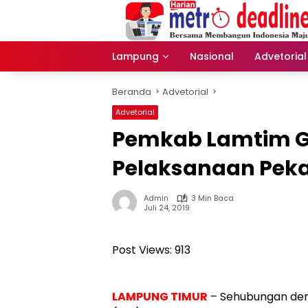
Langsung
ke
konten
Lampung
Nasional
Advetorial
Beranda
Advetorial
Advetorial
Pemkab Lamtim Ge
Pelaksanaan Pek
Admin
3 Min Baca
Juli 24, 2019
Post Views:
913
LAMPUNG TIMUR
– Sehubungan den