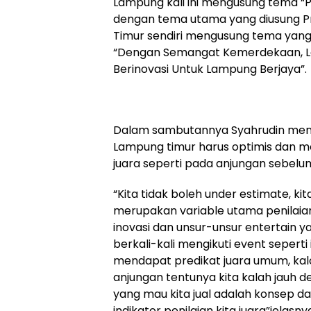
Lampung kali ini mengusung tema “P
dengan tema utama yang diusung P
Timur sendiri mengusung tema yang
“Dengan Semangat Kemerdekaan, 
Berinovasi Untuk Lampung Berjaya”.
Dalam sambutannya Syahrudin me
Lampung timur harus optimis dan 
juara seperti pada anjungan sebelu
“Kita tidak boleh under estimate, k
merupakan variable utama penilaian 
inovasi dan unsur-unsur entertain ya
berkali-kali mengikuti event seperti i
mendapat predikat juara umum, ka
anjungan tentunya kita kalah jauh de
yang mau kita jual adalah konsep da
indikator penilaian kita juara”jelasny