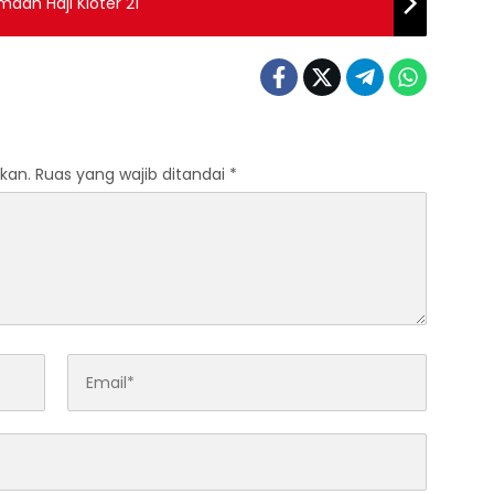
aah Haji Kloter 21
kan.
Ruas yang wajib ditandai
*