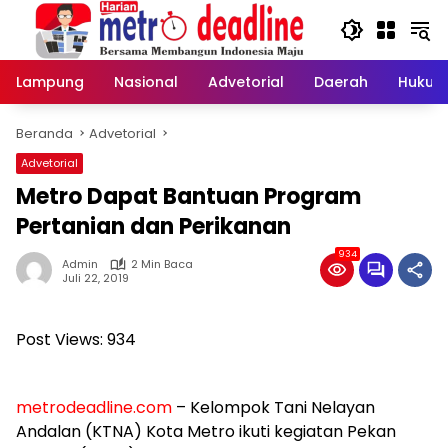
Langsung
ke
konten
Lampung
Nasional
Advetorial
Daerah
Hukum
Beranda
Advetorial
Advetorial
Metro Dapat Bantuan Program
Pertanian dan Perikanan
934
Admin
2 Min Baca
Juli 22, 2019
Post Views:
934
metrodeadline.com
– Kelompok Tani Nelayan
Andalan (KTNA) Kota Metro ikuti kegiatan Pekan