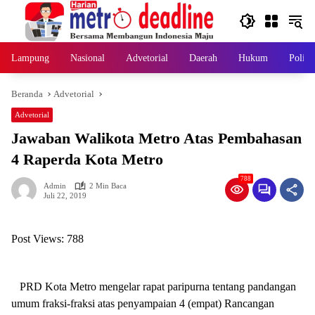
Langsung
ke
konten
Lampung
Nasional
Advetorial
Daerah
Hukum
Politi
Beranda
Advetorial
Advetorial
Jawaban Walikota Metro Atas Pembahasan
4 Raperda Kota Metro
788
Admin
2 Min Baca
Juli 22, 2019
Post Views:
788
D
PRD Kota Metro mengelar rapat paripurna tentang pandangan
umum fraksi-fraksi atas penyampaian 4 (empat) Rancangan