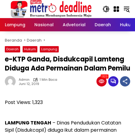
Langsung
ke
konten
Lampung
Nasional
Advetorial
Daerah
Hukum
Beranda
Daerah
Daerah
Hukum
Lampung
e-KTP Ganda, Disdukcapil Lamteng
Diduga Ada Permainan Dalam Pemilu
1323
Admin
1 Min Baca
Juni 12, 2019
Post Views:
1,323
LAMPUNG TENGAH
– Dinas Pendudukan Catatan
Sipil (Disdukcapil) diduga ikut dalam permainan