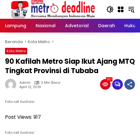
Langsung
ke
konten
Lampung
Nasional
Advetorial
Daerah
Hukum
Beranda
Kota Metro
Kota Metro
90 Kafilah Metro Siap Ikut Ajang MTQ
Tingkat Provinsi di Tubaba
917
Admin
3 Min Baca
April 12, 2019
Foto net ilustrasi
Post Views:
917
Foto net ilustrasi