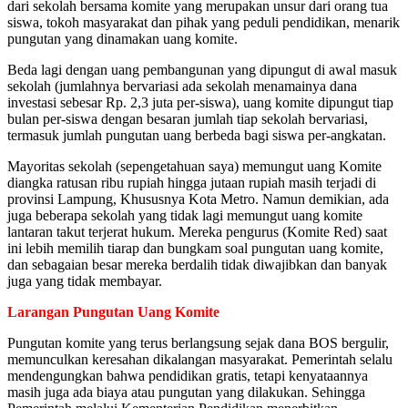
dari sekolah bersama komite yang merupakan unsur dari orang tua
siswa, tokoh masyarakat dan pihak yang peduli pendidikan, menarik
pungutan yang dinamakan uang komite.
Beda lagi dengan uang pembangunan yang dipungut di awal masuk
sekolah (jumlahnya bervariasi ada sekolah menamainya dana
investasi sebesar Rp. 2,3 juta per-siswa), uang komite dipungut tiap
bulan per-siswa dengan besaran jumlah tiap sekolah bervariasi,
termasuk jumlah pungutan uang berbeda bagi siswa per-angkatan.
Mayoritas sekolah (sepengetahuan saya) memungut uang Komite
diangka ratusan ribu rupiah hingga jutaan rupiah masih terjadi di
provinsi Lampung, Khususnya Kota Metro. Namun demikian,
ada
juga beberapa sekolah yang tidak lagi memungut uang komite
lantaran takut terjerat hukum. Mereka pengurus (Komite Red) saat
ini lebih memilih tiarap dan bungkam soal pungutan uang komite,
dan sebagaian besar mereka berdalih tidak diwajibkan dan banyak
juga yang tidak membayar.
Larangan Pungutan Uang Komite
Pungutan komite yang terus berlangsung sejak dana BOS bergulir,
memunculkan keresahan dikalangan masyarakat. Pemerintah selalu
mendengungkan bahwa pendidikan gratis, tetapi kenyataannya
masih juga ada biaya atau pungutan yang dilakukan. Sehingga