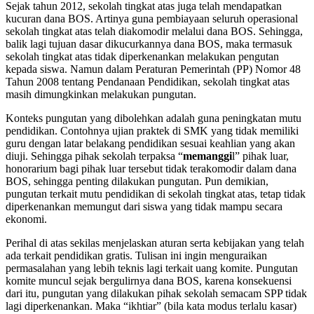
Sejak tahun 2012, sekolah tingkat atas juga telah mendapatkan
kucuran dana BOS. Artinya guna pembiayaan seluruh operasional
sekolah tingkat atas telah diakomodir melalui dana BOS. Sehingga,
balik lagi tujuan dasar dikucurkannya dana BOS, maka termasuk
sekolah tingkat atas tidak diperkenankan melakukan pengutan
kepada siswa. Namun dalam Peraturan Pemerintah (PP) Nomor 48
Tahun 2008 tentang Pendanaan Pendidikan, sekolah tingkat atas
masih dimungkinkan melakukan pungutan.
Konteks pungutan yang dibolehkan adalah guna peningkatan mutu
pendidikan. Contohnya ujian praktek di SMK yang tidak memiliki
guru dengan latar belakang pendidikan sesuai keahlian yang akan
diuji. Sehingga pihak sekolah terpaksa “
memanggi
l” pihak luar,
honorarium bagi pihak luar tersebut tidak terakomodir dalam dana
BOS, sehingga penting dilakukan pungutan. Pun demikian,
pungutan terkait mutu pendidikan di sekolah tingkat atas, tetap tidak
diperkenankan memungut dari siswa yang tidak mampu secara
ekonomi.
Perihal di atas sekilas menjelaskan aturan serta kebijakan yang telah
ada terkait pendidikan gratis. Tulisan ini ingin menguraikan
permasalahan yang lebih teknis lagi terkait uang komite. Pungutan
komite muncul sejak bergulirnya dana BOS, karena konsekuensi
dari itu, pungutan yang dilakukan pihak sekolah semacam SPP tidak
lagi diperkenankan. Maka “ikhtiar” (bila kata modus terlalu kasar)