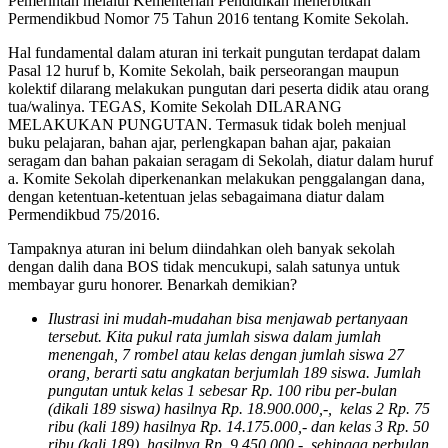
Pemerintah melalui Kementerian Pendidikan menerbitkan
Permendikbud Nomor 75 Tahun 2016 tentang Komite Sekolah.
Hal fundamental dalam aturan ini terkait pungutan terdapat dalam
Pasal 12 huruf b, Komite Sekolah, baik perseorangan maupun
kolektif dilarang melakukan pungutan dari peserta didik atau orang
tua/walinya. TEGAS, Komite Sekolah DILARANG
MELAKUKAN PUNGUTAN. Termasuk tidak boleh menjual
buku pelajaran, bahan ajar, perlengkapan bahan ajar, pakaian
seragam dan bahan pakaian seragam di Sekolah, diatur dalam huruf
a. Komite Sekolah diperkenankan melakukan penggalangan dana,
dengan ketentuan-ketentuan jelas sebagaimana diatur dalam
Permendikbud 75/2016.
Tampaknya aturan ini belum diindahkan oleh banyak sekolah
dengan dalih dana BOS tidak mencukupi, salah satunya untuk
membayar guru honorer. Benarkah demikian?
Ilustrasi ini mudah-mudahan bisa menjawab pertanyaan
tersebut. Kita pukul rata jumlah siswa dalam jumlah
menengah, 7 rombel atau kelas dengan jumlah siswa 27
orang, berarti satu angkatan berjumlah 189 siswa. Jumlah
pungutan untuk kelas 1 sebesar Rp. 100 ribu per-bulan
(dikali 189 siswa) hasilnya Rp. 18.900.000,-, kelas 2 Rp. 75
ribu (kali 189) hasilnya Rp. 14.175.000,- dan kelas 3 Rp. 50
ribu (kali 189), hasilnya Rp. 9.450.000,-, sehingga perbulan