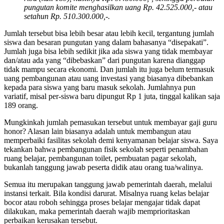
pungutan komite menghasilkan uang Rp. 42.525.000,- atau
setahun Rp. 510.300.000,-.
Jumlah tersebut bisa lebih besar atau lebih kecil, tergantung jumlah
siswa dan besaran pungutan yang dalam bahasanya “disepakati”.
Jumlah juga bisa lebih sedikit jika ada siswa yang tidak membayar
dan/atau ada yang “dibebaskan” dari pungutan karena dianggap
tidak mampu secara ekonomi. Dan jumlah itu juga belum termasuk
uang pembangunan atau uang investasi yang biasanya dibebankan
kepada para siswa yang baru masuk sekolah. Jumlahnya pun
variatif, misal per-siswa baru dipungut Rp 1 juta, tinggal kalikan saja
189 orang.
Mungkinkah jumlah pemasukan tersebut untuk membayar gaji guru
honor? Alasan lain biasanya adalah untuk membangun atau
memperbaiki fasilitas sekolah demi kenyamanan belajar siswa. Saya
tekankan bahwa pembangunan fisik sekolah seperti penambahan
ruang belajar, pembangunan toilet, pembuatan pagar sekolah,
bukanlah tanggung jawab peserta didik atau orang tua/walinya.
Semua itu merupakan tanggung jawab pemerintah daerah, melalui
instansi terkait. Bila kondisi darurat. Misalnya ruang kelas belajar
bocor atau roboh sehingga proses belajar mengajar tidak dapat
dilakukan, maka pemerintah daerah wajib memprioritaskan
perbaikan kerusakan tersebut.