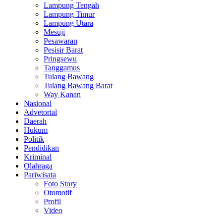
Lampung Tengah
Lampung Timur
Lampung Utara
Mesuji
Pesawaran
Pesisir Barat
Pringsewu
Tanggamus
Tulang Bawang
Tulang Bawang Barat
Way Kanan
Nasional
Advetorial
Daerah
Hukum
Politik
Pendidikan
Kriminal
Olahraga
Pariwisata
Foto Story
Otomotif
Profil
Video