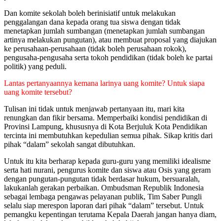
Dan komite sekolah boleh berinisiatif untuk melakukan
penggalangan dana kepada orang tua siswa dengan tidak
menetapkan jumlah sumbangan (menetapkan jumlah sumbangan
artinya melakukan pungutan), atau membuat proposal yang diajukan
ke perusahaan-perusahaan (tidak boleh perusahaan rokok),
pengusaha-pengusaha serta tokoh pendidikan (tidak boleh ke partai
politik) yang peduli.
Lantas pertanyaannya kemana larinya uang komite? Untuk siapa
uang komite tersebut?
Tulisan ini tidak untuk menjawab pertanyaan itu, mari kita
renungkan dan fikir bersama. Memperbaiki kondisi pendidikan di
Provinsi Lampung, khususnya di Kota Berjuluk Kota Pendidikan
tercinta ini membutuhkan kepedulian semua pihak. Sikap kritis dari
pihak “dalam” sekolah sangat dibutuhkan.
Untuk itu kita berharap kepada guru-guru yang memiliki idealisme
serta hati nurani, pengurus komite dan siswa atau Osis yang geram
dengan pungutan-pungutan tidak berdasar hukum, bersuaralah,
lakukanlah gerakan perbaikan. Ombudsman Republik Indonesia
sebagai lembaga pengawas pelayanan publik, Tim Saber Pungli
selalu siap merespon laporan dari pihak “dalam” tersebut. Untuk
pemangku kepentingan terutama Kepala Daerah jangan hanya diam,