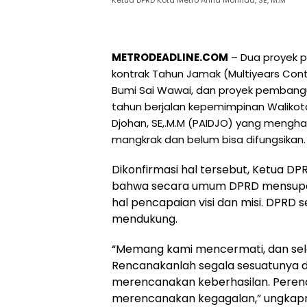
Ketua DPRD Kota Metro Anna Morinda, SE, M.M
METRODEADLINE.COM
– Dua proyek 
kontrak Tahun Jamak (Multiyears Co
Bumi Sai Wawai, dan proyek pembangun
tahun berjalan kepemimpinan Walikota
Djohan, SE,.M.M (PAIDJO) yang mengha
mangkrak dan belum bisa difungsikan.
Dikonfirmasi hal tersebut, Ketua D
bahwa secara umum DPRD mensupor
hal pencapaian visi dan misi. DPRD
mendukung.
“Memang kami mencermati, dan sela
Rencanakanlah segala sesuatunya d
merencanakan keberhasilan. Perenca
merencanakan kegagalan,” ungkapnya