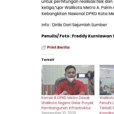
untuk perhitungan realisasi fisik 
ketiga,”ujar Walikota Metro A. Pai
Kebangkitan Nasional DPRD Kota Me
Info : Dirilis Dari Sejumlah Sumber
Penulis/ Foto : Freddy Kurniawan
Print Berita
Terkait
Komisi III DPRD Metro Desak
Walikot
Walikota Segera Gelar Proyek
Penuhi
Pembangunan Infrastruktur
Terkait 
September 10, 2025
Koordin