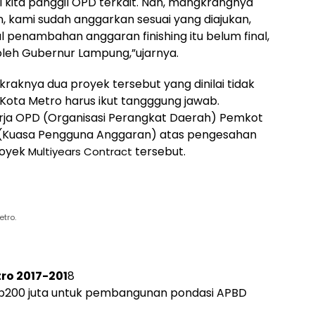
ti kita panggil OPD terkait. Nah, mangkrangnya
, kami sudah anggarkan sesuai yang diajukan,
penambahan anggaran finishing itu belum final,
 oleh Gubernur Lampung,”ujarnya.
aknya dua proyek tersebut yang dinilai tidak
ota Metro harus ikut tangggung jawab.
rja OPD (Organisasi Perangkat Daerah) Pemkot
(Kuasa Pengguna Anggaran) atas pengesahan
royek
tersebut.
Multiyears Contract
tro.
ro 2017-201
8
 Rp200 juta untuk pembangunan pondasi APBD