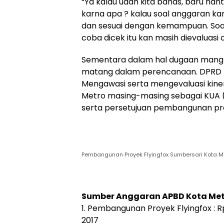
“Ya kalau udah kita bahas, baru nan
karna apa ? kalau soal anggaran kan
dan sesuai dengan kemampuan. Soal 
coba dicek itu kan masih dievaluasi
Sementara dalam hal dugaan mangkr
matang dalam perencanaan. DPRD K
Mengawasi serta mengevaluasi kine
Metro masing-masing sebagai KUA 
serta persetujuan pembangunan p
Pembangunan Proyek Flyingfox Sumbersari Kota Me
Sumber Anggaran APBD Kota Met
1. Pembangunan Proyek Flyingfox :
2017