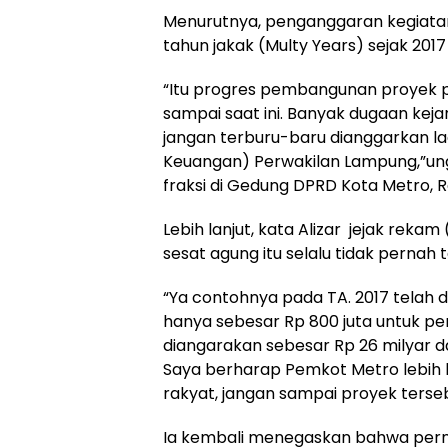
Menurutnya, penganggaran kegiata
tahun jakak (Multy Years) sejak 2017 
“Itu progres pembangunan proyek pr
sampai saat ini. Banyak dugaan kej
jangan terburu-baru dianggarkan lag
Keuangan) Perwakilan Lampung,”u
fraksi di Gedung DPRD Kota Metro, R
Lebih lanjut, kata Alizar jejak re
sesat agung itu selalu tidak pernah t
“Ya contohnya pada TA. 2017 telah d
hanya sebesar Rp 800 juta untuk pe
diangarakan sebesar Rp 26 milyar 
Saya berharap Pemkot Metro lebih
rakyat, jangan sampai proyek terse
Ia kembali menegaskan bahwa pernya