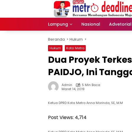
Langsung
ke
konten
Lampung
Nasional
Advetorial
Beranda
Hukum
Hukum
Kota Metro
Dua Proyek Terke
PAIDJO, Ini Tang
Admin
5 Min Baca
Maret 14, 2019
Ketua DPRD Kota Metro Anna Morinda, SE, M.M
Post Views:
4,714