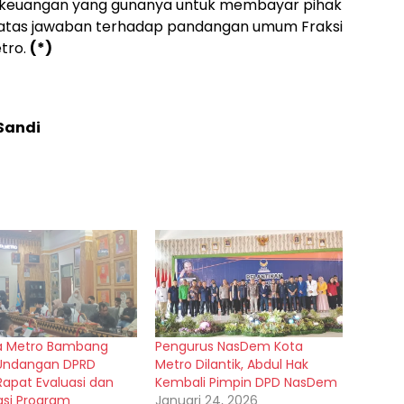
dan keuangan yang gunanya untuk membayar pihak
rin atas jawaban terhadap pandangan umum Fraksi
tro.
(*)
 Sandi
a Metro Bambang
Pengurus NasDem Kota
 Undangan DPRD
Metro Dilantik, Abdul Hak
Rapat Evaluasi dan
Kembali Pimpin DPD NasDem
asi Program
Januari 24, 2026