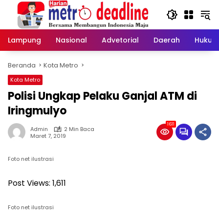
Langsung
ke
konten
Lampung
Nasional
Advetorial
Daerah
Hukum
Beranda
Kota Metro
Kota Metro
Polisi Ungkap Pelaku Ganjal ATM di
Iringmulyo
1611
Admin
2 Min Baca
Maret 7, 2019
Foto net ilustrasi
Post Views:
1,611
Foto net ilustrasi