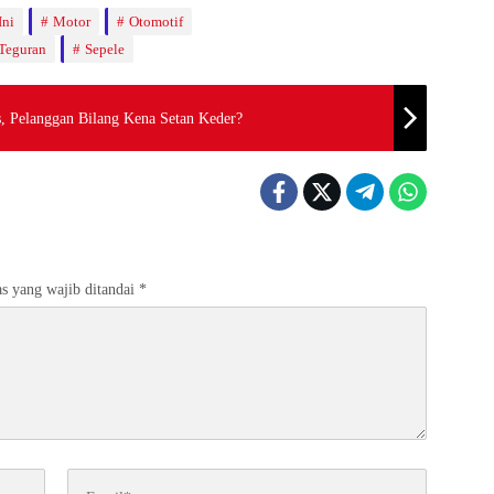
Ini
Motor
Otomotif
Teguran
Sepele
, Pelanggan Bilang Kena Setan Keder?
s yang wajib ditandai
*