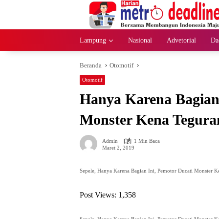
Langsung
ke
konten
Lampung
Nasional
Advetorial
Da
Beranda
Otomotif
Otomotif
Hanya Karena Bagian 
Monster Kena Tegura
Admin
1 Min Baca
Maret 2, 2019
Sepele, Hanya Karena Bagian Ini, Pemotor Ducati Monster K
Post Views:
1,358