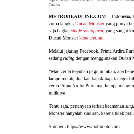
Sepele, Hanya Karena Bagian Ini, Pemotor Ducati Monster K
Teguran
METRODEADLINE.C
OM
– Indonesia, 
cuma langka,
Ducati Monster
yang punya ben
saja bagian
single swing arm
, yang sangat kh
Ducati Monster
kena teguran
.
Melalui jejaring Facebook, Prima Ardira Pu
sedang
riding
dengan menggunakan Ducati M
”Mau cerita kejadian pagi ini mbah, apa ben
lampu merah, dua kali bapak-bapak negor bil
cerita Prima Ardira Purnama. Ia juga meng
miliknya.
Tentu saja, pertanyaan terkait keamanan
sing
Monster hanyalah sindiran, karena tidak perlu
Sumber : https://www.mobimoto.com