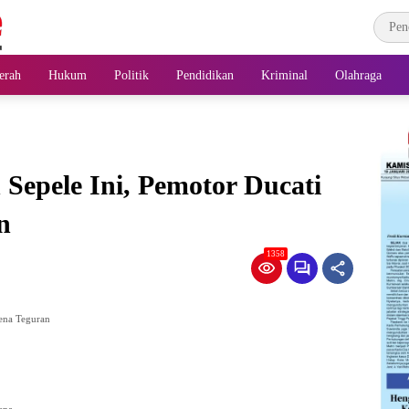
erah
Hukum
Politik
Pendidikan
Kriminal
Olahraga
Sepele Ini, Pemotor Ducati
n
1358
ena Teguran