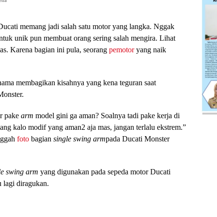
ena
Ducati memang jadi salah satu motor yang langka. Nggak
tuk unik pun membuat orang sering salah mengira. Lihat
as. Karena bagian ini pula, seorang
pemotor
yang naik
rnama membagikan kisahnya yang kena teguran saat
onster.
er pake
arm
model gini ga aman? Soalnya tadi pake kerja di
ang kalo modif yang aman2 aja mas, jangan terlalu ekstrem.”
unggah
foto
bagian
single swing arm
pada Ducati Monster
le swing ar
m
yang digunakan pada sepeda motor Ducati
 lagi diragukan.